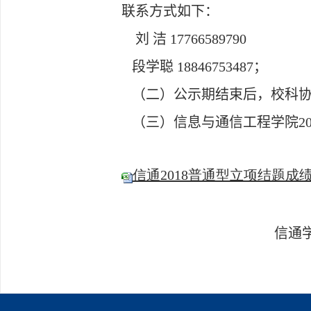
联系方式如下：
刘 洁
17766589790
段学聪
18846753487
；
（二）公示期结束后，校科协
（三）信息与通信工程学院
2
信通2018普通型立项结题成绩汇总
信通学院团委
201