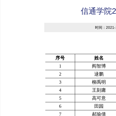
信通学院
时间：2021-1
序号
姓名
1
阎智博
2
逯鹏
3
柳禹明
4
王刻庸
5
高可意
6
田园
7
郝瑜倩