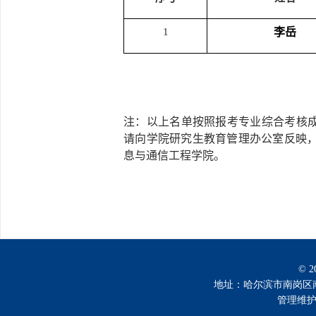
1
李岳
注：以上名单按照报考专业综合考核
请向学院
研究生教育管理
办公室反映
息与通信工程学院。
© 
地址：哈尔滨市南岗区南通大
管理维护