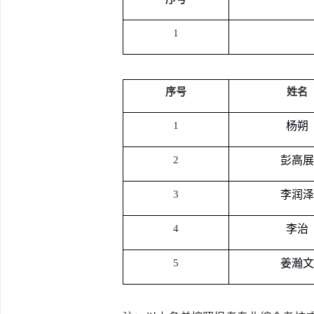
1
序号
姓名
1
杨朔
2
彭高展
3
李润泽
4
李治
5
姜瀚文